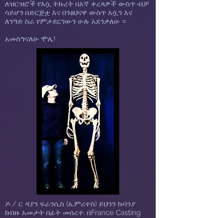
ለዝርዝሮች የእሷ ትኩረት በእኛ ቀረጻዎች ውስጥ ብቻ
ሳይሆን በድርጅቷ እና በንፅህናዋ ውስጥ እሷን እና
ለንግድ ስራ የምታደርገውን ሁሉ አደንቃለሁ ።
አመሰግናለሁ ሞሊ!
ዶ / ር ዳያን ፍራንሲስ (ኤምሪተስ) ይህንን ኩባንያ
ከብዙ አመታት በፊት መሰረተ. በFrance Casting