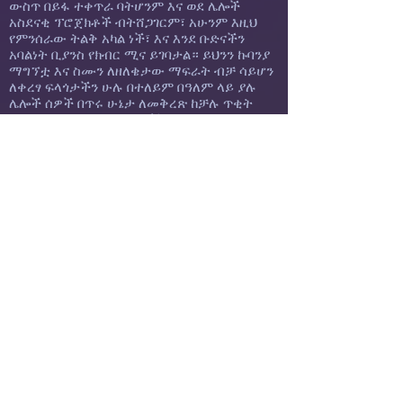
ውስጥ በይፋ ተቀጥራ ባትሆንም እና ወደ ሌሎች
አስደናቂ ፕሮጀክቶች ብትሸጋገርም፣ አሁንም እዚህ
የምንሰራው ትልቅ አካል ነች፣ እና እንደ ቡድናችን
አባልነት ቢያንስ የክብር ሚና ይገባታል። ይህንን ኩባንያ
ማግኘቷ እና ስሙን ለዘለቄታው ማፍራት ብቻ ሳይሆን
ለቀረፃ ፍላጎታችን ሁሉ በተለይም በዓለም ላይ ያሉ
ሌሎች ሰዎች በጥሩ ሁኔታ ለመቅረጽ ከቻሉ ጥቂት
የማይባሉትን አስቸጋሪ እቃዎች በኮንትራክተርነት
መስራቷን ቀጥላለች። የእርሷ የብዙ አመታት እውቀት
እና ልምድ ከመላው አለም እቃዎችን መቅረጽ እና
መጣል ለምናደርገው ነገር የማይጠቅም በዋጋ ሊተመን
የማይችል ሃብት ነው። እሷ እንዲሁም ለማንኛውም
ጉዳዮች፣ ስጋቶች ወይም ንግዱን ለመለወጥ እና
ለማሻሻል ልንኖር የምንችለውን ሀሳብ ጥሩ ድምጽ ሰጪ
ቦርድ ነች። እሷ በብዙ መንገዶች የማያቋርጥ ድጋፍ ነች
እና ከምትችለው በላይ ታመሰግናለች። ስጦታዎቿ እና
ተሰጥኦዎቿ በብጁ ቀረጻዋ፣ በመፃሕፍቷ፣ በፎረንሲክ
እውቀቷ፣ በፎቶግራፊዋ እና ለሰዎች ባላት እውነተኛ
ፍቅር እና አሳቢነት አለምን መባረክን ቀጥለዋል፣ ይህም
እሷን ካገኛችሁት ያጋጠማችሁ እና እኔ የምጠቅሰውን
የምታውቁት ነው። እሷ የሴት እንቁ ነች እና ከእሷ ጋር
በቅርበት የማወቅ እና የመስራት እድል አለኝ። እሷም
በድር ጣቢያችን ላይ የሰው ልጅ ያልሆኑትን ፕሪምቶች
አቅራቢ ነች፣ በኩባንያው፣ ፍራንስ Custom
Casting።