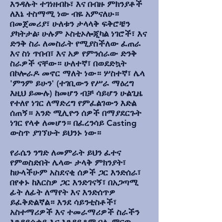
እንዳሉት ተገነዘብኩ፣ እና በብዙ ምክንያቶች
ለእኔ ተስማሚ ነው ብዬ አምናለሁ።
በመጀመሪያ፣ ሁለቱን ታላላቅ ፍቅሮቼን
ያካትታል፡ ሁሉም ኦስቲኦሎጂካል ነገሮች፣ እና
ድንቅ ስራ ለመስራት የሚያስችለው ፈጠራ
እና ስነ ጥበብ፣ እና አዎ የምንሰራው ድንቅ
ስራዎች ናቸው። ሁለተኛ፣ በወደድኳት
በኮሎራዶ መኖር ማለት ነው። ሦስተኛ፣ ሌላ
'ምንም ይሁን' (ተገቢውን የሥራ ማዕረግ
እዚህ ይሙሉ) ከመሆን ብቻ ሳይሆን ሁልጊዜ
የተለየ ነገር ለማድረግ የምፈልገውን እድል
ሰጠኝ። አንድ ሚሊዮን ሰዎች በማያደርጉት
ነገር የላቀ ለመሆን። በፈረንሳይ Casting
ውስጥ ያገኘሁት ይህንኑ ነው።
የራሴን ንግድ ለመምራት ይህን ፈተና
የምወስድበት ሌላው ታላቅ ምክንያት፣
ከሁላችሁም አስደናቂ ሰዎች ጋር እንድሰራ፣
በየቀኑ ከእርስዎ ጋር እንድገናኝ፣ በአጋጣሚ
ፊት ለፊት ለማየት እና እንድሰጥዎ
ይፈቅድልኛል። እንደ ሳይንቲስቶች፣
አስተማሪዎች እና ተመራማሪዎች ስራችን