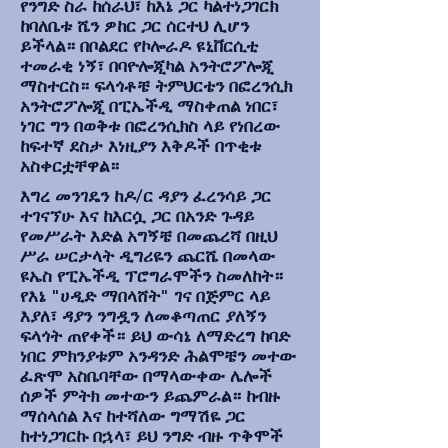
የንግድ ስራ ከሰራህ፣ ከእኔ ጋር ካልተነጋገርክ
ከባለቤቱ ሼን ዎከር ጋር ሰርተህ ሊሆን
ይችላል። በቦልደር የኮሎራዶ ዩኒቨርሲቲ
ተመራቂ ነኝ፣ በባዮሎጂካል አንትሮፖሎጂ
ማስተርስ። ፍላጎቶቼ ትምህርቴን በፎረንሲክ
አንትሮፖሎጂ በፒኤችዲ ማስቀጠል ነበር፣
ነገር ግን በወቅቱ በፎረንሲክስ ላይ የነበረው
ከፍተኛ ደስታ እነዚያን እቅዶች በጥቂቱ
አስቀርቷቸዋል።
እግረ መንገዴን ከዶ/ር ዳያን ፈረንሳይ ጋር
ተገናኘሁ እና ከእርሷ ጋር በአንድ ጉዳይ
የመሥራት እድል አግኝቼ በመጨረሻ በዚህ
ሥራ ሠርታላት ዲግሪዬን ጨርሼ በመላው
ዩኤስ የፒኤችዲ ፕሮግራሞችን ስመለከት።
የእኔ "ሀዲድ ማበላሸት" ገና በጅምር ላይ
እያለ፣ ዳያን ንግዷን ለመቆጣጠር ያለኝን
ፍላጎት ጠየቀች። ይህ ውሳኔ ለማድረግ ከባድ
ነበር ምክንያቱም አንዳንድ ሕልሞቼን መተው
ፈጽሞ አስቤባቸው በማላውቀው ሌሎች
ሰዎች ምትክ መተውን ይጨምራል። ከብዙ
ማሰላሰል እና ከተሻለው ግማሽዬ ጋር
ከተነጋገርኩ በኋላ፣ ይህ ንግድ ብዙ ጥቅሞች