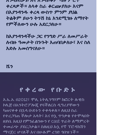
እንዳይሰቃይ እና እንዳይቆም ባሉ ምርጥ
ቀረጻዎች። ለላቀ ስራ ቆርጬያለሁ እናም
በእያንዳንዱ ቀረጻ ውስጥ ምንም ያህል
ትልቅም ይሁን ትንሽ ከኔ እንደሚገዙ ለማየት
የምችለውን ሁሉ አደርጋለሁ።
ከእያንዳንዳችሁ ጋር የንግድ ሥራ ለመሥራት
ለብዙ ዓመታት በጉጉት እጠባበቃለሁ፣ እና ስለ
እድሉ አመሰግናለሁ።
ሼን
የቀረው የቡድኑ
እ.ኤ.አ. በ2012፣ ሞሊ ኔትሊንግሃም ከፎርት ሉዊስ
ኮሌጅ በአንትሮፖሎጂ የባችለርስ ዲግሪያቸውን
ካጠናቀቀ በኋላ ቡድኑን ተቀላቀለ። ለዚህ ስራ
የተረጋገጠ ችሎታ አላት፣ እና የሷ ጥንቃቄ የተሞላበት
ዘይቤ እዚህ የምንፈልገውን የ cast ጥራት ለማምረት
ተመራጭ ያደርጋታል። ስለዚህ እሷ የኛ ፕሮዳክሽን
ማናጀር ሆናለች እና በሁሉም ረገድ ጎበዝ ነች።