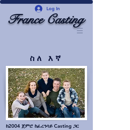
Log In
France Casting
ስለ እኛ
ከ2004 ጀምሮ ከፈረንሳይ Casting ጋር