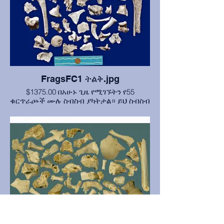
FragsFC1 ትልቅ.jpg
$1375.00 በአሁኑ ጊዜ የሚገኙትን የ55
ቁርጥራጮች ሙሉ ስብስብ ያካትታል። ይህ ስብስብ
የራስ ቅሉ እና የድህረ ቁርጠት ስብርባሪዎችን
እንዲሁም ለልዩነት ጥቂት ሰዋዊ ያልሆኑ
ቁርጥራጮችን ያካትታል። ሙሉውን ስብስብ
መግዛት ገንዘብ ይቆጥብልዎታል፣ ከትንሽ መጠኖች
30% የሚጠጋ።