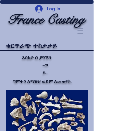
Log In
France Casting
ቁርጥራጭ ተከታታይ
እባክዎ በ ያግኙን
-ወ
ይ-
ግምትን ለማዘዝ ወይም ለመጠየቅ.