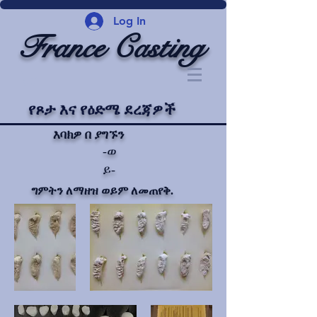
Log In
France Casting
የጾታ እና የዕድሜ ደረጃዎች
እባክዎ በ ያግኙን
-ወ
ይ-
ግምትን ለማዘዝ ወይም ለመጠየቅ.