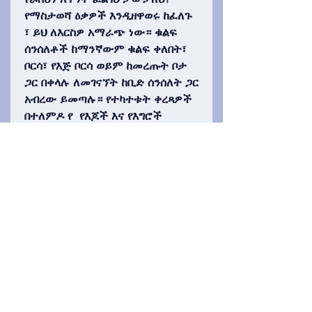
የማስታወሻ ዕቃዎች እንዲዘዋወሩ ከፈለጉ
፣ ይህ ለእርስዎ አማራጭ ነው። ቁልፍ
ሰንሰለቶች ከማንኛውም ቁልፍ ቀለበት፣
ቦርሳ፣ የእጅ ቦርሳ ወይም ከመረጡት ቦታ
ጋር በቀላሉ ለመገናኘት ከቢድ ሰንሰለት ጋር
አብረው ይመጣሉ። የተካተቱት ቀረጻዎች
በተለምዶ የ የእጆች እና የእግሮች
አጥንቶች ታርሳልስ ፣ ሜታታርሳልስ ፣
ሜታካርፓል ፣ ፕሮክሲማል phalanges
እና ሌሎች የተለያዩ አጥንቶች። የዝርያ
አማራጮች የሰው፣ ድብ፣ ኦራንጉታን፣
ቺምፕ እና ጎሪላ ያካትታሉ። ጥያቄ አቅርቡ
ወይም በእጃችን ከምንይዘው ዓይነት
እንምረጥህ።
Privacy Policy