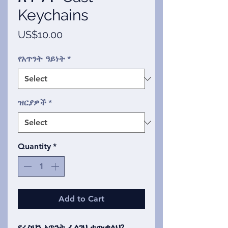
Keychains
Price
US$10.00
የአጥንት ዓይነት
*
ዝርያዎች
*
Quantity
*
Add to Cart
የራስህን አጥንት ፈልገህ ታውቃለህ?