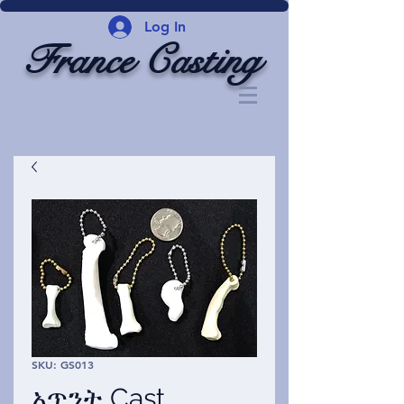
Log In
France Casting
SKU: GS013
አጥንት Cast