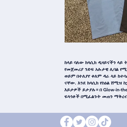
ከላይ ባለው ክላሲክ ዲዛይናችን ላይ 
የመጀመሪያ ንድፍ አሉታዊ ሊባል የሚ
ወይም በተለያየ ቀለም ዳራ ላይ ከተሳሉ
ናቸው. እንደ ክላሲክ የስዕል ሸሚዝ 
እይታዎች ይታያሉ። በ Glow-in-t
ፍላጎቶች በሚፈልጉት መጠን ማቅረብ