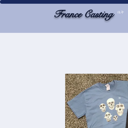
France Casting
ቤት