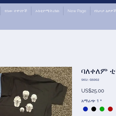
የሰው ተዋናዮች
ኦስቲዮሜትሪክስ
New Page
የስጦታ ዕቃዎ
ባለቀለም ቲ
SKU: GS002
Price
US$25.00
አማራጭ 1
*