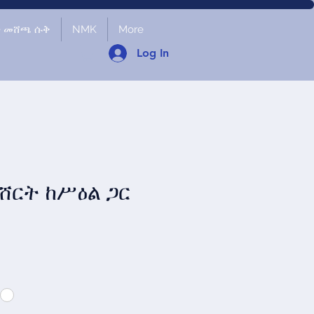
ች መሸጫ ሱቅ
NMK
More
Log In
ሸርት ከሥዕል ጋር