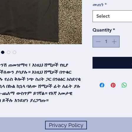
መጠን
*
Select
Quantity
*
ትንሽ ጠመዝማዛ ፣ እነዚህ ሸሚዞች የዚያ
ችለውን ያሳያሉ። እነዚህ ሸሚዞች በጥቁር
 የራስ ቅሎች ነጭ ስሪት ጋር በንፅፅር አስደናቂ
ከኋላ በኩል ከኋላ ባለው ሸሚዞች ፊት ለፊት ያሉ
he-ጨለማ ውስጥም ይገኛል። የእኛ አመታዊ
 ይችሉ እንደሆነ ያረጋግጡ።
Privacy Policy