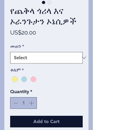
የጨቅላ ጎሪላ እና
ኦራንጉታን ኦኔሲዎች
Price
US$20.00
መጠን
*
ቀለም
*
Quantity
*
Add to Cart