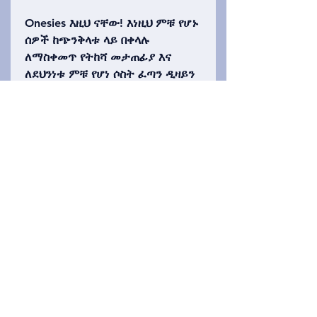
Onesies እዚህ ናቸው! እነዚህ ምቹ የሆኑ
ሰዎች ከጭንቅላቱ ላይ በቀላሉ
ለማስቀመጥ የትከሻ መታጠፊያ እና
ለደህንነቱ ምቹ የሆነ ሶስት ፈጣን ዲዛይን
ያካትታሉ። በተለያዩ ቀለል ያሉ ቀለሞች
(በተለይ አረንጓዴ፣ ሮዝ፣ ሰማያዊ ወይም
ቢጫ ጥላዎችን ጨምሮ) እንዲሁም ክላሲክ
ነጭ፣ የራስ ቅሎች ከፊት እና ከኋላ
ይመጣሉ። መጠኖች 6፣ 12 እና 18 ወራት
ያካትታሉ።
Privacy Policy
አግኙን