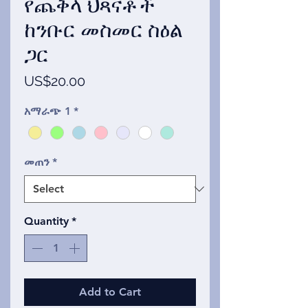
የጨቅላ ህጻናቶች
ከንቡር መስመር ስዕል
ጋር
Price
US$20.00
አማራጭ 1
*
መጠን
*
Quantity
*
Add to Cart