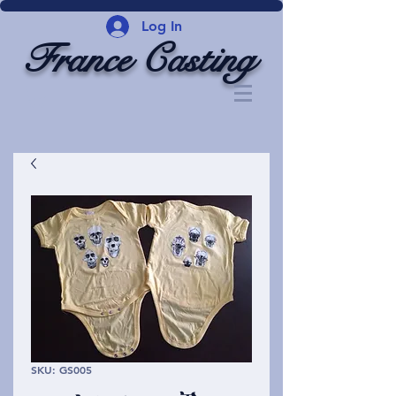
Log In
France Casting
SKU: GS005