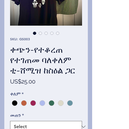
SKU: GS003
ቀጭን-የተቆረጠ
የተገጠመ ባለቀለም
ቲ-ሸሚዝ ከስዕል ጋር
Price
US$25.00
ቀለም
*
መጠን
*