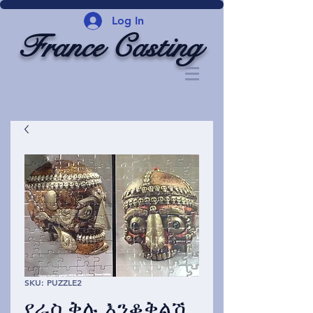
Log In
France Casting
SKU: PUZZLE2
የራስ ቅሉ እንቆቅልሽ