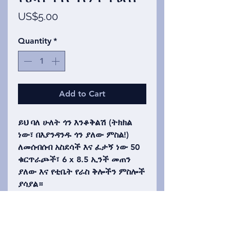
Price
US$5.00
Quantity
*
Add to Cart
ይህ ባለ ሁለት ጎን እንቆቅልሽ (ትክክል
ነው፣ በእያንዳንዱ ጎን ያለው ምስል!)
ለመሰብሰብ አስደሳች እና ፈታኝ ነው 50
ቁርጥራጮች፣ 6 x 8.5 ኢንች መጠን
ያለው እና የቲቤት የራስ ቅሎችን ምስሎች
ያሳያል።
(የእንቆቅልሽ ፎቶ በዶ/ር ዳያን ፍራንስ
የቀረበ)