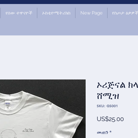
የሰው ተዋናዮች
ኦስቲዮሜትሪክስ
New Page
የስጦታ ዕቃዎ
ኦሪጅናል ክ
ሸሚዝ
SKU: GS001
Price
US$25.00
መጠን
*