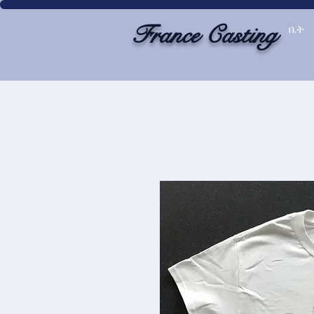
France Casting
ቤት