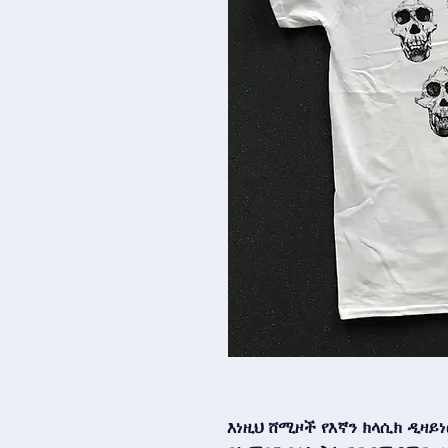
እነዚህ ሸሚዞች የእኛን ክላሲክ ዲዛይነ