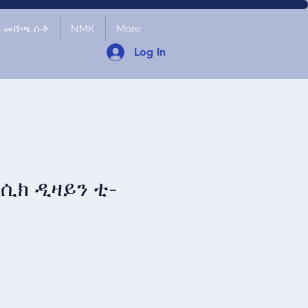
ች መሸጫ ሱቅ
NMK
More
Log In
ላሲክ ዲዛይን ቲ-