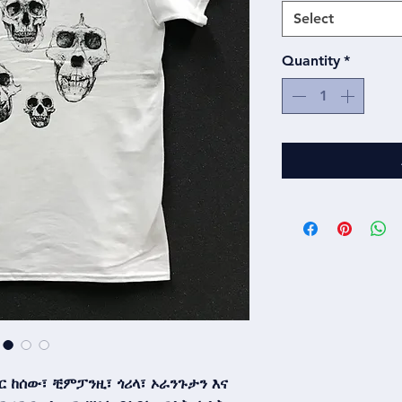
Select
Quantity
*
ር ከሰው፣ ቺምፓንዚ፣ ጎሪላ፣ ኦራንጉታን እና